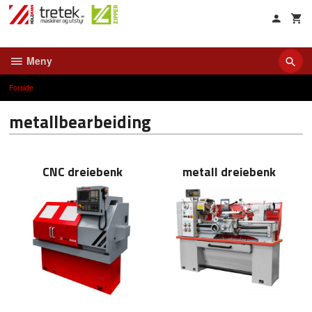
Gå
til
innholdet
Meny
Forside
metallbearbeiding
CNC dreiebenk
metall dreiebenk