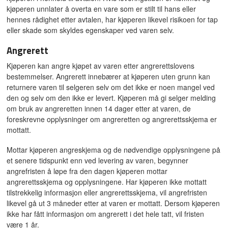
kjøperen unnlater å overta en vare som er stilt til hans eller
hennes rådighet etter avtalen, har kjøperen likevel risikoen for tap
eller skade som skyldes egenskaper ved varen selv.
Angrerett
Kjøperen kan angre kjøpet av varen etter angrerettslovens
bestemmelser. Angrerett innebærer at kjøperen uten grunn kan
returnere varen til selgeren selv om det ikke er noen mangel ved
den og selv om den ikke er levert. Kjøperen må gi selger melding
om bruk av angreretten innen 14 dager etter at varen, de
foreskrevne opplysninger om angreretten og angrerettsskjema er
mottatt.
Mottar kjøperen angreskjema og de nødvendige opplysningene på
et senere tidspunkt enn ved levering av varen, begynner
angrefristen å løpe fra den dagen kjøperen mottar
angrerettsskjema og opplysningene. Har kjøperen ikke mottatt
tilstrekkelig informasjon eller angrerettsskjema, vil angrefristen
likevel gå ut 3 måneder etter at varen er mottatt. Dersom kjøperen
ikke har fått informasjon om angrerett i det hele tatt, vil fristen
være 1 år.