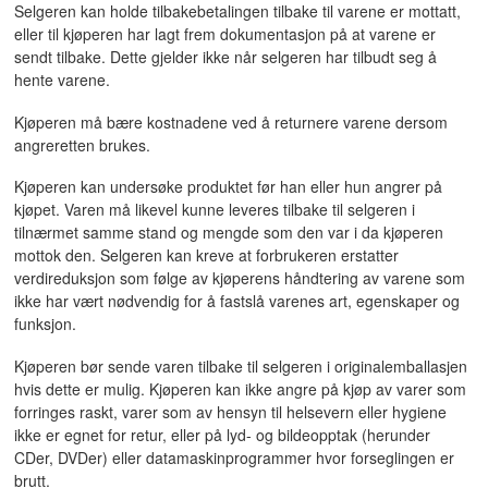
Selgeren kan holde tilbakebetalingen tilbake til varene er mottatt,
eller til kjøperen har lagt frem dokumentasjon på at varene er
sendt tilbake. Dette gjelder ikke når selgeren har tilbudt seg å
hente varene.
Kjøperen må bære kostnadene ved å returnere varene dersom
angreretten brukes.
Kjøperen kan undersøke produktet før han eller hun angrer på
kjøpet. Varen må likevel kunne leveres tilbake til selgeren i
tilnærmet samme stand og mengde som den var i da kjøperen
mottok den. Selgeren kan kreve at forbrukeren erstatter
verdireduksjon som følge av kjøperens håndtering av varene som
ikke har vært nødvendig for å fastslå varenes art, egenskaper og
funksjon.
Kjøperen bør sende varen tilbake til selgeren i originalemballasjen
hvis dette er mulig. Kjøperen kan ikke angre på kjøp av varer som
forringes raskt, varer som av hensyn til helsevern eller hygiene
ikke er egnet for retur, eller på lyd- og bildeopptak (herunder
CDer, DVDer) eller datamaskinprogrammer hvor forseglingen er
brutt.