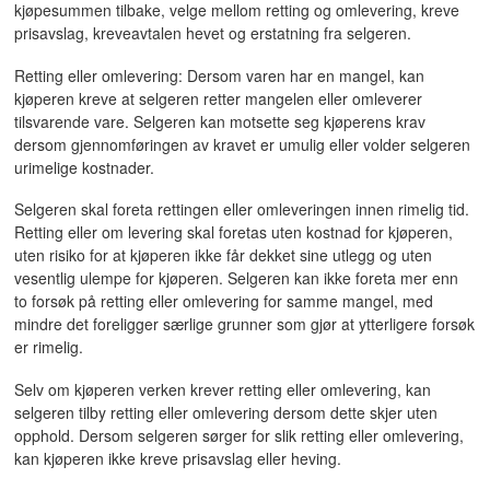
kjøpesummen tilbake, velge mellom retting og omlevering, kreve
prisavslag, kreveavtalen hevet og erstatning fra selgeren.
Retting eller omlevering: Dersom varen har en mangel, kan
kjøperen kreve at selgeren retter mangelen eller omleverer
tilsvarende vare. Selgeren kan motsette seg kjøperens krav
dersom gjennomføringen av kravet er umulig eller volder selgeren
urimelige kostnader.
Selgeren skal foreta rettingen eller omleveringen innen rimelig tid.
Retting eller om levering skal foretas uten kostnad for kjøperen,
uten risiko for at kjøperen ikke får dekket sine utlegg og uten
vesentlig ulempe for kjøperen. Selgeren kan ikke foreta mer enn
to forsøk på retting eller omlevering for samme mangel, med
mindre det foreligger særlige grunner som gjør at ytterligere forsøk
er rimelig.
Selv om kjøperen verken krever retting eller omlevering, kan
selgeren tilby retting eller omlevering dersom dette skjer uten
opphold. Dersom selgeren sørger for slik retting eller omlevering,
kan kjøperen ikke kreve prisavslag eller heving.