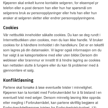
Kjøperen skal enkelt kunne kontakte selgeren, for eksempel pr
telefon eller e-post dersom han eller hun har spørsmål om
selgerens bruk av personopplysninger eller hvis han eller hun
ønsker at selgeren sletter eller endrer personopplysningene.
Cookies
Vår nettbutikk inneholder såkalte cookies. Du kan se deg rundt i
Internettbutikken uten cookies, men du kan ikke handle. Vi bruker
cookies for å håndtere innholdet i din handlekurv. Det er en tekstfil
som lagres på din datamaskin. Vi lagrer også informasjon om du
har valgt å se kategorisidene med eller uten bilder.Dersom din
webleser eller brannmur er innstilt til å hindre lagring av cookies
kan nettsiden slutte å fungere eller du kan få problemer med å
gjennomføre et salg.
Konfliktløsning
Partene skal forsøke å løse eventuelle tvister i minnelighet.
Kjøperen kan ta kontakt med Forbrukerrådet for å få bistand i en
eventuell tvist med selger. Dersom minnelig løsning ikke oppnås
etter megling i Forbrukerrådet, kan partene skriftlig begjære at
Forbrukerrådetfremmer tvisten for Forbrukertvistutvalget. 13)