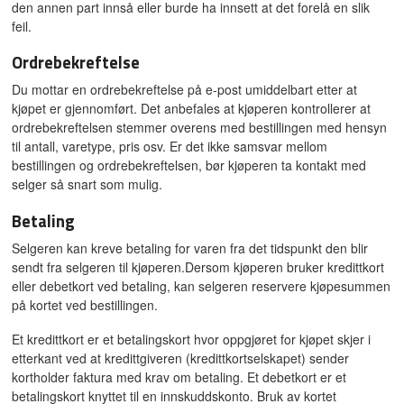
den annen part innså eller burde ha innsett at det forelå en slik
feil.
Ordrebekreftelse
Du mottar en ordrebekreftelse på e-post umiddelbart etter at
kjøpet er gjennomført. Det anbefales at kjøperen kontrollerer at
ordrebekreftelsen stemmer overens med bestillingen med hensyn
til antall, varetype, pris osv. Er det ikke samsvar mellom
bestillingen og ordrebekreftelsen, bør kjøperen ta kontakt med
selger så snart som mulig.
Betaling
Selgeren kan kreve betaling for varen fra det tidspunkt den blir
sendt fra selgeren til kjøperen.Dersom kjøperen bruker kredittkort
eller debetkort ved betaling, kan selgeren reservere kjøpesummen
på kortet ved bestillingen.
Et kredittkort er et betalingskort hvor oppgjøret for kjøpet skjer i
etterkant ved at kredittgiveren (kredittkortselskapet) sender
kortholder faktura med krav om betaling. Et debetkort er et
betalingskort knyttet til en innskuddskonto. Bruk av kortet