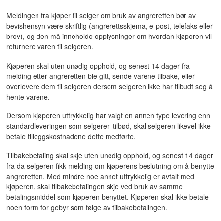
Meldingen fra kjøper til selger om bruk av angreretten bør av
bevishensyn være skriftlig (angrerettsskjema, e-post, telefaks eller
brev), og den må inneholde opplysninger om hvordan kjøperen vil
returnere varen til selgeren.
Kjøperen skal uten unødig opphold, og senest 14 dager fra
melding etter angreretten ble gitt, sende varene tilbake, eller
overlevere dem til selgeren dersom selgeren ikke har tilbudt seg å
hente varene.
Dersom kjøperen uttrykkelig har valgt en annen type levering enn
standardleveringen som selgeren tilbød, skal selgeren likevel ikke
betale tilleggskostnadene dette medførte.
Tilbakebetaling skal skje uten unødig opphold, og senest 14 dager
fra da selgeren fikk melding om kjøperens beslutning om å benytte
angreretten. Med mindre noe annet uttrykkelig er avtalt med
kjøperen, skal tilbakebetalingen skje ved bruk av samme
betalingsmiddel som kjøperen benyttet. Kjøperen skal ikke betale
noen form for gebyr som følge av tilbakebetalingen.