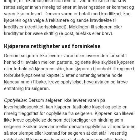
lengre, er reklamasjonsfristen fem år. Ved forsinkelse må krav
rettes selger innen rimelig tid etter at leveringstiden er kommet og
varen ikke er levert. Dersom varen er betalt med kredittkort, kan
kjøperen også velge å reklamere og sende kravdirekte til
kredittyter (kredittkortselskapet). Meldingen til selgeren eller
kredittyter bør være skriftlig (e-post, telefaks eller brev).
Kjøperens rettigheter ved forsinkelse
Dersom selgeren ikke leverer varen eller leverer den for sent i
henhold til avtalen mellom partene, og dette ikke skyldes kjøperen
eller forhold på kjøperens side, kan kjøperen i henhold til reglene i
forbrukerkjøpslovens kapittel 5 etter omstendighetene holde
kjøpesummen tilbake, kreve oppfyllelse, heve avtalen og kreve
erstatning fra selgeren.
Oppfyllelse
: Dersom selgeren ikke leverer varen på
leveringstidspunktet, kan kjøperen fastholde kjøpet og sette en
rimelig tileggsfrist for oppfyllelse fra selgeren. Kjøperen kan likevel
ikke kreve oppfyllelse dersom det foreligger en hindring som
selgeren ikkekan overvinne eller dersom oppfyllelse vil medføre en
så stor ulempe eller kostnad for selgeren at det står i vesentlig
misforhold til kjøperens interesse i at selgeren oppfyller. Faller