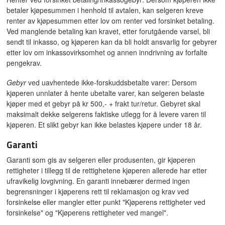
betaler kjøpesummen i henhold til avtalen, kan selgeren kreve
renter av kjøpesummen etter lov om renter ved forsinket betaling.
Ved manglende betaling kan kravet, etter forutgående varsel, bli
sendt til inkasso, og kjøperen kan da bli holdt ansvarlig for gebyrer
etter lov om inkassovirksomhet og annen inndrivning av forfalte
pengekrav.
Gebyr
ved uavhentede ikke-forskuddsbetalte varer: Dersom
kjøperen unnlater å hente ubetalte varer, kan selgeren belaste
kjøper med et gebyr på kr 500,- + frakt tur/retur. Gebyret skal
maksimalt dekke selgerens faktiske utlegg for å levere varen til
kjøperen. Et slikt gebyr kan ikke belastes kjøpere under 18 år.
Garanti
Garanti som gis av selgeren eller produsenten, gir kjøperen
rettigheter i tillegg til de rettighetene kjøperen allerede har etter
ufravikelig lovgivning. En garanti innebærer dermed ingen
begrensninger i kjøperens rett til reklamasjon og krav ved
forsinkelse eller mangler etter punkt "Kjøperens rettigheter ved
forsinkelse" og "Kjøperens rettigheter ved mangel".