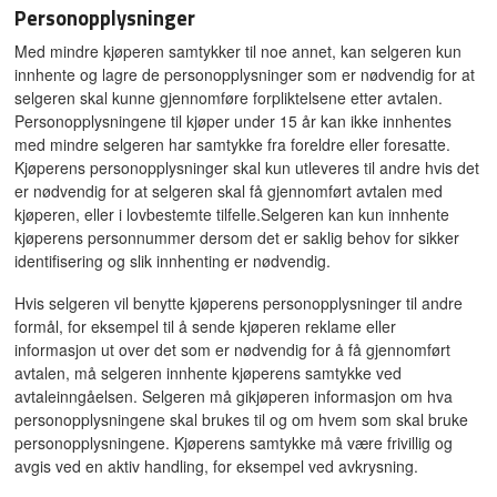
Personopplysninger
Med mindre kjøperen samtykker til noe annet, kan selgeren kun
innhente og lagre de personopplysninger som er nødvendig for at
selgeren skal kunne gjennomføre forpliktelsene etter avtalen.
Personopplysningene til kjøper under 15 år kan ikke innhentes
med mindre selgeren har samtykke fra foreldre eller foresatte.
Kjøperens personopplysninger skal kun utleveres til andre hvis det
er nødvendig for at selgeren skal få gjennomført avtalen med
kjøperen, eller i lovbestemte tilfelle.Selgeren kan kun innhente
kjøperens personnummer dersom det er saklig behov for sikker
identifisering og slik innhenting er nødvendig.
Hvis selgeren vil benytte kjøperens personopplysninger til andre
formål, for eksempel til å sende kjøperen reklame eller
informasjon ut over det som er nødvendig for å få gjennomført
avtalen, må selgeren innhente kjøperens samtykke ved
avtaleinngåelsen. Selgeren må gikjøperen informasjon om hva
personopplysningene skal brukes til og om hvem som skal bruke
personopplysningene. Kjøperens samtykke må være frivillig og
avgis ved en aktiv handling, for eksempel ved avkrysning.