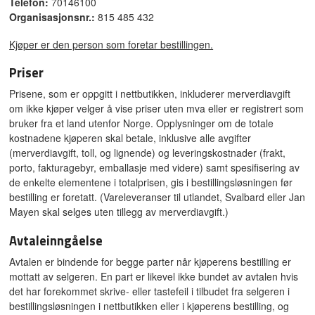
Telefon:
70146100
Organisasjonsnr.:
815 485 432
Kjøper er den person som foretar bestillingen.
Priser
Prisene, som er oppgitt i nettbutikken, inkluderer merverdiavgift
om ikke kjøper velger å vise priser uten mva eller er registrert som
bruker fra et land utenfor Norge. Opplysninger om de totale
kostnadene kjøperen skal betale, inklusive alle avgifter
(merverdiavgift, toll, og lignende) og leveringskostnader (frakt,
porto, fakturagebyr, emballasje med videre) samt spesifisering av
de enkelte elementene i totalprisen, gis i bestillingsløsningen før
bestilling er foretatt. (Vareleveranser til utlandet, Svalbard eller Jan
Mayen skal selges uten tillegg av merverdiavgift.)
Avtaleinngåelse
Avtalen er bindende for begge parter når kjøperens bestilling er
mottatt av selgeren. En part er likevel ikke bundet av avtalen hvis
det har forekommet skrive- eller tastefeil i tilbudet fra selgeren i
bestillingsløsningen i nettbutikken eller i kjøperens bestilling, og