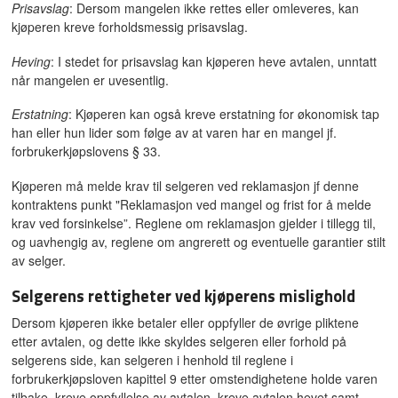
Prisavslag
: Dersom mangelen ikke rettes eller omleveres, kan
kjøperen kreve forholdsmessig prisavslag.
Heving
: I stedet for prisavslag kan kjøperen heve avtalen, unntatt
når mangelen er uvesentlig.
Erstatning
: Kjøperen kan også kreve erstatning for økonomisk tap
han eller hun lider som følge av at varen har en mangel jf.
forbrukerkjøpslovens § 33.
Kjøperen må melde krav til selgeren ved reklamasjon jf denne
kontraktens punkt "Reklamasjon ved mangel og frist for å melde
krav ved forsinkelse”. Reglene om reklamasjon gjelder i tillegg til,
og uavhengig av, reglene om angrerett og eventuelle garantier stilt
av selger.
Selgerens rettigheter ved kjøperens mislighold
Dersom kjøperen ikke betaler eller oppfyller de øvrige pliktene
etter avtalen, og dette ikke skyldes selgeren eller forhold på
selgerens side, kan selgeren i henhold til reglene i
forbrukerkjøpsloven kapittel 9 etter omstendighetene holde varen
tilbake, kreve oppfyllelse av avtalen, kreve avtalen hevet samt