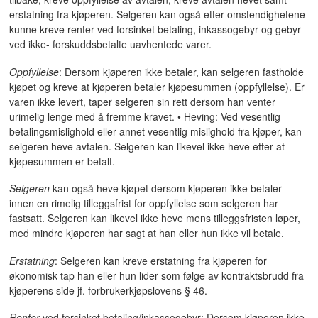
erstatning fra kjøperen. Selgeren kan også etter omstendighetene
kunne kreve renter ved forsinket betaling, inkassogebyr og gebyr
ved ikke- forskuddsbetalte uavhentede varer.
Oppfyllelse
: Dersom kjøperen ikke betaler, kan selgeren fastholde
kjøpet og kreve at kjøperen betaler kjøpesummen (oppfyllelse). Er
varen ikke levert, taper selgeren sin rett dersom han venter
urimelig lenge med å fremme kravet. • Heving: Ved vesentlig
betalingsmislighold eller annet vesentlig mislighold fra kjøper, kan
selgeren heve avtalen. Selgeren kan likevel ikke heve etter at
kjøpesummen er betalt.
Selgeren
kan også heve kjøpet dersom kjøperen ikke betaler
innen en rimelig tilleggsfrist for oppfyllelse som selgeren har
fastsatt. Selgeren kan likevel ikke heve mens tilleggsfristen løper,
med mindre kjøperen har sagt at han eller hun ikke vil betale.
Erstatning
: Selgeren kan kreve erstatning fra kjøperen for
økonomisk tap han eller hun lider som følge av kontraktsbrudd fra
kjøperens side jf. forbrukerkjøpslovens § 46.
Renter
ved forsinket betaling/inkassogebyr: Dersom kjøperen ikke