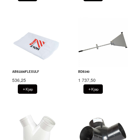
ABS2200FLEXULF
BDS340
536,25
1 737,50
Kjøp
Kjøp