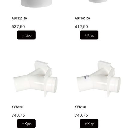
AST120120
AST100100
537,50
412,50
Kjøp
Kjøp
YVS120
YVS100
743,75
743,75
Kjøp
Kjøp