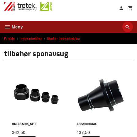
Gå
til
innholdet
Meny
Forside
trebearbeiding
tilbehør trebearbeiding
tilbehør sponavsug
HM-ASA305_SET
ABS10060MAG
362,50
437,50