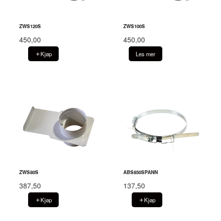
ZWS120S
ZWS100S
450,00
450,00
Kjøp
Les mer
ZWS80S
ABS850SPANN
387,50
137,50
Kjøp
Kjøp