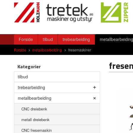
Gå
Lukk
til
innholdet
Produkter
Forside
tilbud
trebearbeiding
metallbearbeidin
Forside
metallbearbeiding
fresemaskiner
frese
Kategorier
tilbud
trebearbeiding
metallbearbeiding
CNC dreiebenk
metall dreiebenk
CNC fresemaskin