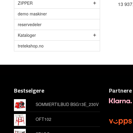
ZIPPER
13 937
demo maskiner
reservedeler
Kataloger
tretekshop.no
Bestselgere
Partnere
SOMMERTILBUD BSG13E_230V
OFT102