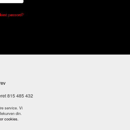
lemt passord?
rev
eret 815 485 432
re service. Vi
dlekurven din.
for cookies.