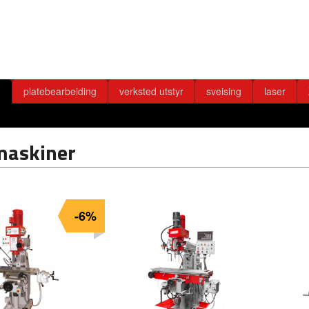
g
platebearbeiding
verksted utstyr
sveising
laser
maskiner
-6%