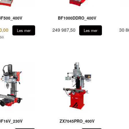
BF500_400V
BF1000DDRO_400V
0,00
249 987,50
30 8
Les mer
Les mer
,50
BF16V_230V
ZX7045PRO_400V