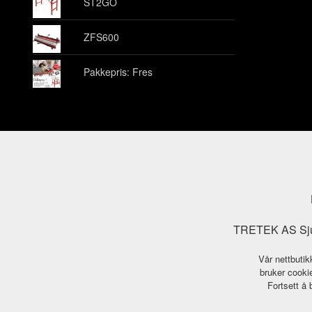
ST2GO
ZFS600
Pakkepris: Fres
TRETEK AS Sjuk
Vår nettbutik
bruker cookie
Fortsett å