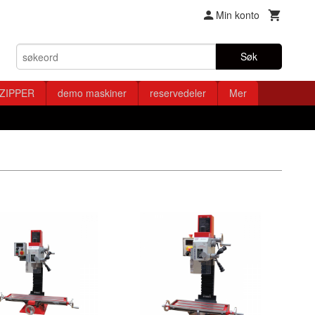
Min konto
Søk
ZIPPER
demo maskiner
reservedeler
Mer