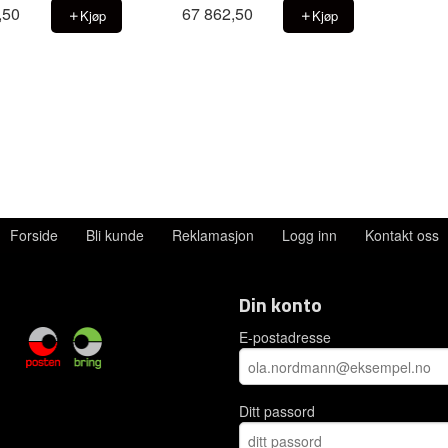
,50
67 862,50
Kjøp
Kjøp
Forside
Bli kunde
Reklamasjon
Logg inn
Kontakt oss
Din konto
E-postadresse
Ditt passord