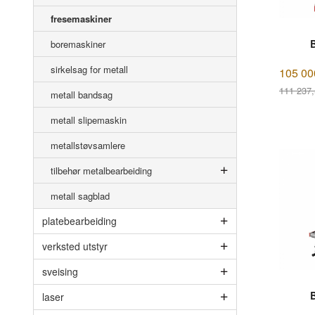
fresemaskiner
boremaskiner
sirkelsag for metall
105 00
111 237
metall bandsag
Rabatt
metall slipemaskin
metallstøvsamlere
tilbehør metalbearbeiding
metall sagblad
platebearbeiding
verksted utstyr
sveising
laser