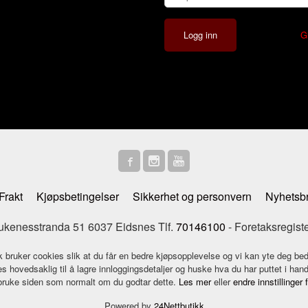
G
Frakt
Kjøpsbetingelser
Sikkerhet og personvern
Nyhetsb
enesstranda 51 6037 Eidsnes Tlf.
70146100
- Foretaksregist
k bruker cookies slik at du får en bedre kjøpsopplevelse og vi kan yte deg bed
s hovedsaklig til å lagre innloggingsdetaljer og huske hva du har puttet i han
 bruke siden som normalt om du godtar dette.
Les mer
eller
endre innstillinger 
Powered by
24Nettbutikk