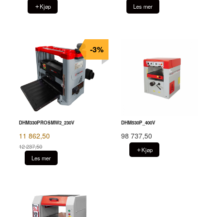
Kjøp
Les mer
-3%
DHM330PROSMW2_230V
DHM530P_400V
11 862,50
98 737,50
12 237,50
Kjøp
Rabatt
Les mer