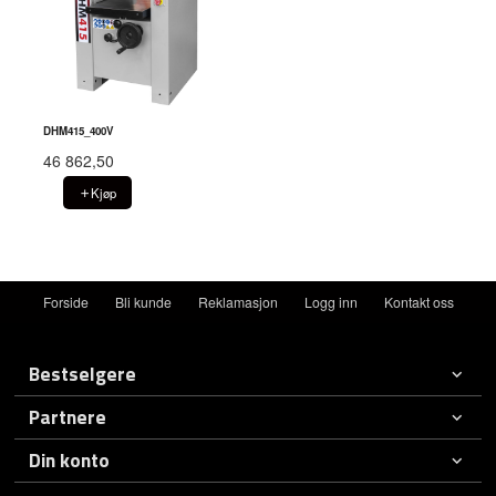
DHM415_400V
46 862,50
Kjøp
Forside
Bli kunde
Reklamasjon
Logg inn
Kontakt oss
Bestselgere
Partnere
Din konto