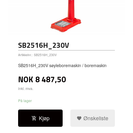
SB2516H_230V
Artikkelnr.:
SB2516H_230V
SB2516H_230V søyleboremaskin / boremaskin
NOK
8 487,50
inkl. mva.
På lager
Kjøp
Ønskeliste