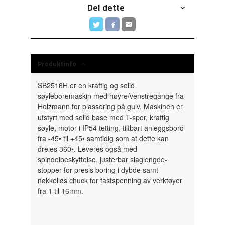
Del dette
Produktinfo
SB2516H er en
kraftig og solid
søyleboremaskin med høyre/venstregange fra
Holzmann for plassering på gulv. Maskinen er
utstyrt med solid base med T-spor, kraftig
søyle, motor i IP54 tetting, tiltbart anleggsbord
fra -45• til +45• samtidig som at dette kan
dreies 360•. Leveres også med
spindelbeskyttelse, justerbar slaglengde-
stopper for presis boring i dybde samt
nøkkelløs chuck for fastspenning av verktøyer
fra 1 til 16mm.