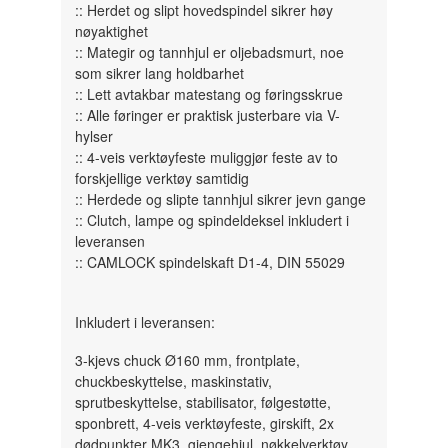
:: Herdet og slipt hovedspindel sikrer høy
nøyaktighet
:: Mategir og tannhjul er oljebadsmurt, noe
som sikrer lang holdbarhet
:: Lett avtakbar matestang og føringsskrue
:: Alle føringer er praktisk justerbare via V-
hylser
:: 4-veis verktøyfeste muliggjør feste av to
forskjellige verktøy samtidig
:: Herdede og slipte tannhjul sikrer jevn gange
:: Clutch, lampe og spindeldeksel inkludert i
leveransen
:: CAMLOCK spindelskaft D1-4, DIN 55029
Inkludert i leveransen:
3-kjevs chuck Ø160 mm, frontplate,
chuckbeskyttelse, maskinstativ,
sprutbeskyttelse, stabilisator, følgestøtte,
sponbrett, 4-veis verktøyfeste, girskift, 2x
dødpunkter MK3, gjengehjul, nøkkelverktøy,