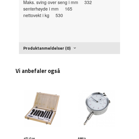
Maks. sving over seng i mm 332
senterhøyde i mm 165
nettovekt i kg 530
Produktanmeldelser (0)
Vi anbefaler også
9TLG16
AMU1