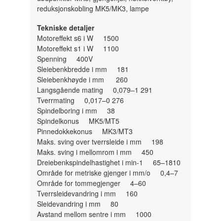
reduksjonskobling MK5/MK3, lampe
Tekniske detaljer
Motoreffekt s6 i W 1500
Motoreffekt s1 i W 1100
Spenning 400V
Sleiebenkbredde i mm 181
Sleiebenkhøyde i mm 260
Langsgående mating 0,079–1 291
Tverrmating 0,017–0 276
Spindelboring i mm 38
Spindelkonus MK5/MT5
Pinnedokkekonus MK3/MT3
Maks. sving over tverrsleide i mm 198
Maks. sving i mellomrom i mm 450
Dreiebenkspindelhastighet i min-1 65–1810
Område for metriske gjenger i mm/o 0,4–7
Område for tommegjenger 4–60
Tverrsleidevandring i mm 160
Sleidevandring i mm 80
Avstand mellom sentre i mm 1000