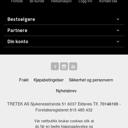
Forside
Bli kunde
Reklamasjon
Logg inn
Kontakt oss
Bestselgere
Partnere
Din konto
Frakt
Kjøpsbetingelser
Sikkerhet og personvern
Nyhetsbrev
TRETEK AS Sjukenesstranda 51 6037 Eidsnes Tlf.
70146100
-
Foretaksregisteret 815 485 432
Vår nettbutikk bruker cookies slik at
du får en bedre kjøpsopplevelse og