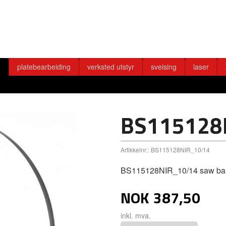
g
platebearbeiding
verksted utstyr
sveising
laser
4
BS115128
Artikkelnr.:
BS115128NIR_10/14
BS115128NIR_10/14 saw ba
NOK
387,50
inkl. mva.