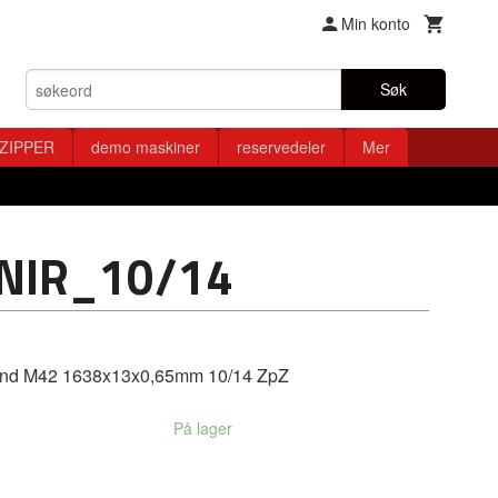
Min konto
Søk
ZIPPER
demo maskiner
reservedeler
Mer
NIR_10/14
nd M42 1638x13x0,65mm 10/14 ZpZ
På lager