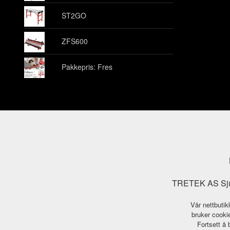
ST2GO
ZFS600
Pakkepris: Fres
TRETEK AS Sjuk
Vår nettbutik
bruker cookie
Fortsett å