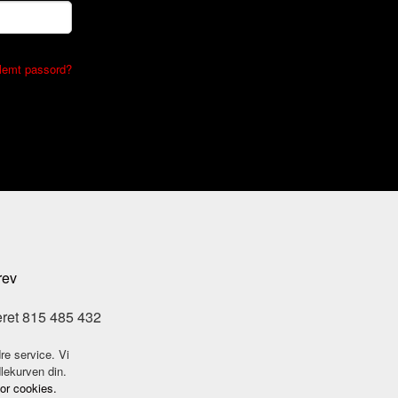
lemt passord?
rev
eret 815 485 432
re service. Vi
dlekurven din.
for cookies.