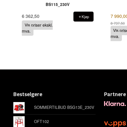
BS115_230V
6 362,50
7 990,0
Kjøp
8 737,50
Vis priser ekskl.
Rabatt
Vis pris
mva.
mva.
Bestselgere
Partnere
SOMMERTILBUD BSG13E_230V
OFT102