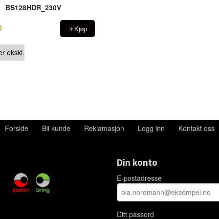
BS128HDR_230V
0
Kjøp
er ekskl.
Forside
Bli kunde
Reklamasjon
Logg inn
Kontakt oss
Din konto
E-postadresse
Ditt passord