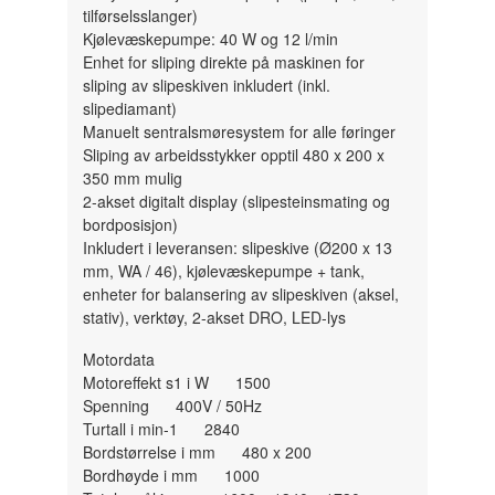
tilførselsslanger)
Kjølevæskepumpe: 40 W og 12 l/min
Enhet for sliping direkte på maskinen for
sliping av slipeskiven inkludert (inkl.
slipediamant)
Manuelt sentralsmøresystem for alle føringer
Sliping av arbeidsstykker opptil 480 x 200 x
350 mm mulig
2-akset digitalt display (slipesteinsmating og
bordposisjon)
Inkludert i leveransen: slipeskive (Ø200 x 13
mm, WA / 46), kjølevæskepumpe + tank,
enheter for balansering av slipeskiven (aksel,
stativ), verktøy, 2-akset DRO, LED-lys
Motordata
Motoreffekt s1 i W 1500
Spenning 400V / 50Hz
Turtall i min-1 2840
Bordstørrelse i mm 480 x 200
Bordhøyde i mm 1000