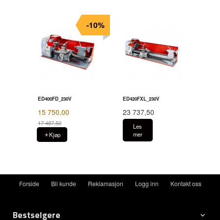
-10%
ED400FD_230V
ED420FXL_230V
15 750,00
23 737,50
17 487,50
Les
Rabatt
mer
Kjøp
Forside
Bli kunde
Reklamasjon
Logg inn
Kontakt oss
Bestselgere