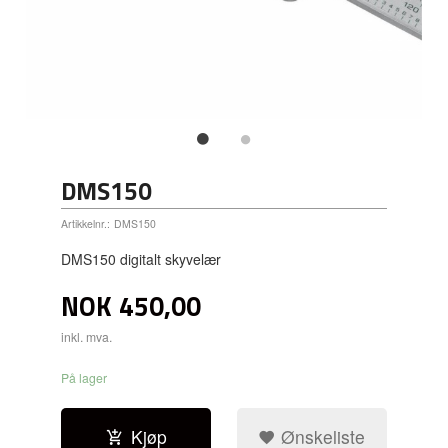
DMS150
Artikkelnr.:
DMS150
DMS150 digitalt skyvelær
NOK
450,00
inkl. mva.
På lager
Kjøp
Ønskeliste