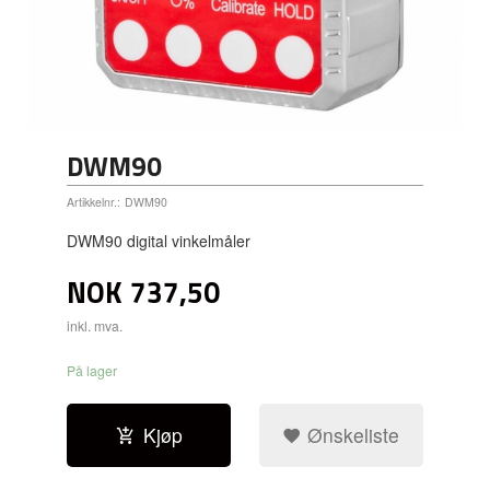
DWM90
Artikkelnr.:
DWM90
DWM90 digital vinkelmåler
NOK
737,50
inkl. mva.
På lager
Kjøp
Ønskeliste