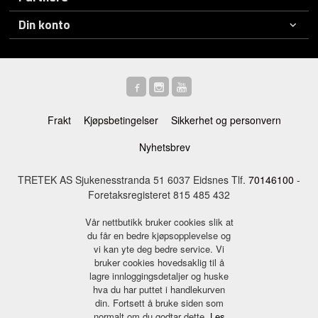
Din konto
Frakt
Kjøpsbetingelser
Sikkerhet og personvern
Nyhetsbrev
TRETEK AS Sjukenesstranda 51 6037 Eidsnes Tlf.
70146100
-
Foretaksregisteret 815 485 432
Vår nettbutikk bruker cookies slik at
du får en bedre kjøpsopplevelse og
vi kan yte deg bedre service. Vi
bruker cookies hovedsaklig til å
lagre innloggingsdetaljer og huske
hva du har puttet i handlekurven
din. Fortsett å bruke siden som
normalt om du godtar dette.
Les