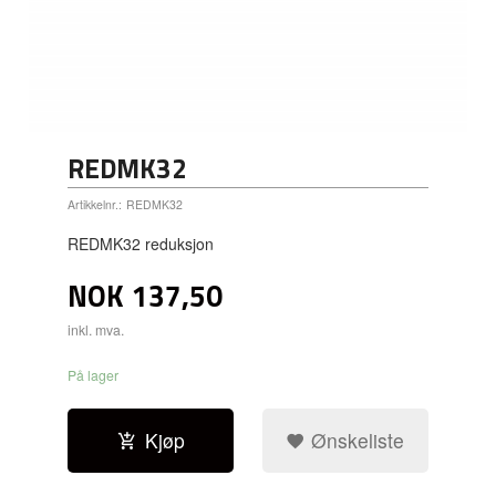
REDMK32
Artikkelnr.:
REDMK32
REDMK32 reduksjon
NOK
137,50
inkl. mva.
På lager
Kjøp
Ønskeliste