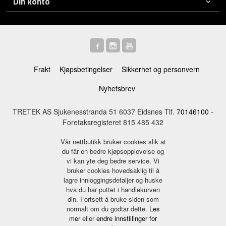
Din konto
Frakt
Kjøpsbetingelser
Sikkerhet og personvern
Nyhetsbrev
TRETEK AS Sjukenesstranda 51 6037 Eidsnes Tlf.
70146100
-
Foretaksregisteret 815 485 432
Vår nettbutikk bruker cookies slik at
du får en bedre kjøpsopplevelse og
vi kan yte deg bedre service. Vi
bruker cookies hovedsaklig til å
lagre innloggingsdetaljer og huske
hva du har puttet i handlekurven
din. Fortsett å bruke siden som
normalt om du godtar dette.
Les
mer
eller
endre innstillinger for