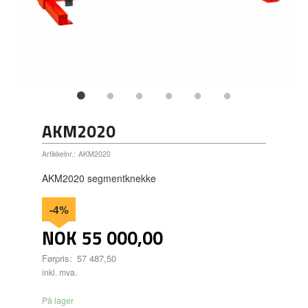
AKM2020
Artikkelnr.:
AKM2020
AKM2020 segmentknekke
-4%
NOK
55 000,00
Førpris:
57 487,50
Rabatt
inkl. mva.
På lager