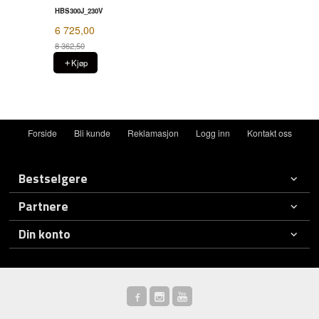
HBS300J_230V
6 725,00
8 362,50
Rabatt
Kjøp
Forside
Bli kunde
Reklamasjon
Logg inn
Kontakt oss
Bestselgere
Partnere
Din konto