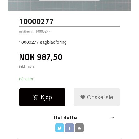
10000277
Artikkelnr.:
10000277
10000277 sagbladføring
NOK
987,50
inkl. mva.
På lager
Kjøp
Ønskeliste
Del dette