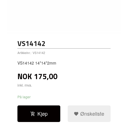
VS14142
Artikkelnr.:
VS14142
VS14142 14*14*2mm
NOK
175,00
inkl. mva.
På lager
Kjøp
Ønskeliste