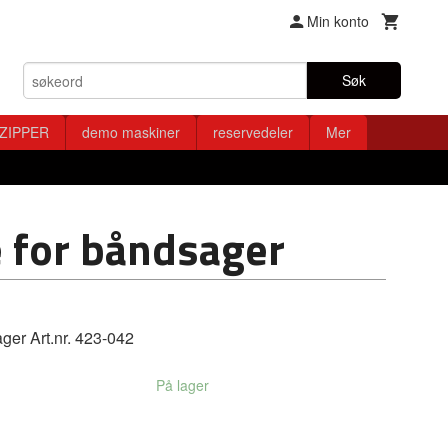
Min konto
Søk
ZIPPER
demo maskiner
reservedeler
Mer
e for båndsager
er Art.nr. 423-042
På lager