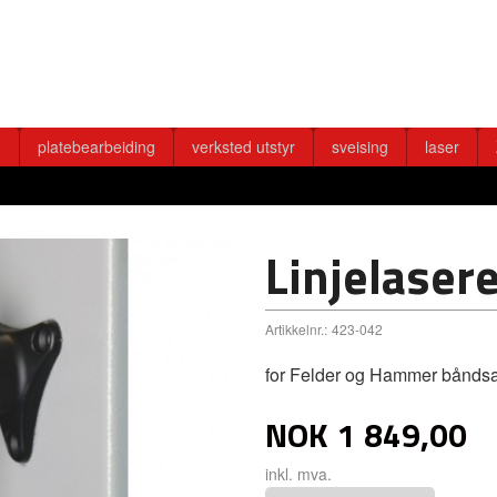
g
platebearbeiding
verksted utstyr
sveising
laser
Linjelaser
Artikkelnr.:
423-042
for Felder og Hammer båndsag
NOK
1 849,00
inkl. mva.