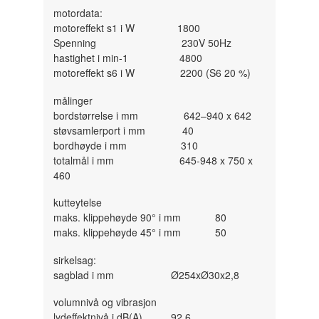
motordata:
motoreffekt s1 i W 1800
Spenning 230V 50Hz
hastighet i min-1 4800
motoreffekt s6 i W 2200 (S6 20 %)
målinger
bordstørrelse i mm 642–940 x 642
støvsamlerport i mm 40
bordhøyde i mm 310
totalmål i mm 645-948 x 750 x
460
kutteytelse
maks. klippehøyde 90° i mm 80
maks. klippehøyde 45° i mm 50
sirkelsag:
sagblad i mm Ø254xØ30x2,8
volumnivå og vibrasjon
lydeffektnivå i dB(A) 92,6