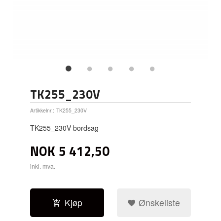
TK255_230V
Artikkelnr.:
TK255_230V
TK255_230V bordsag
NOK
5 412,50
inkl. mva.
Kjøp
Ønskeliste