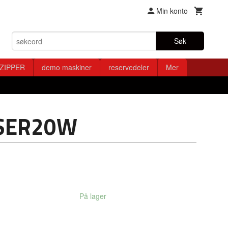
Min konto
Søk
ZIPPER
demo maskiner
reservedeler
Mer
SER20W
På lager