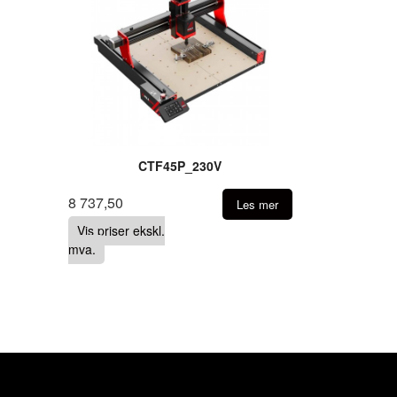
CTF45P_230V
8 737,50
Les mer
Vis priser ekskl.
mva.