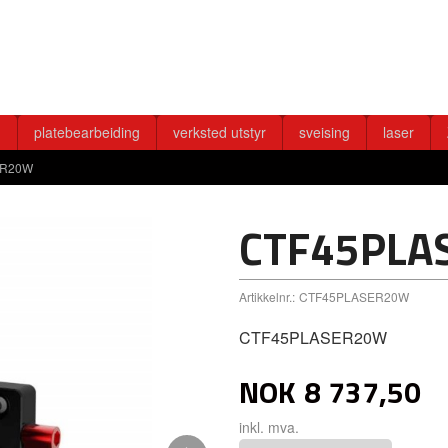
g
platebearbeiding
verksted utstyr
sveising
laser
ER20W
CTF45PLA
Artikkelnr.:
CTF45PLASER20W
CTF45PLASER20W
NOK
8 737,50
inkl. mva.