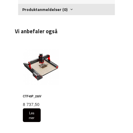
Produktanmeldelser (0)
Vi anbefaler også
CTF45P_230V
8 737,50
Les
mer