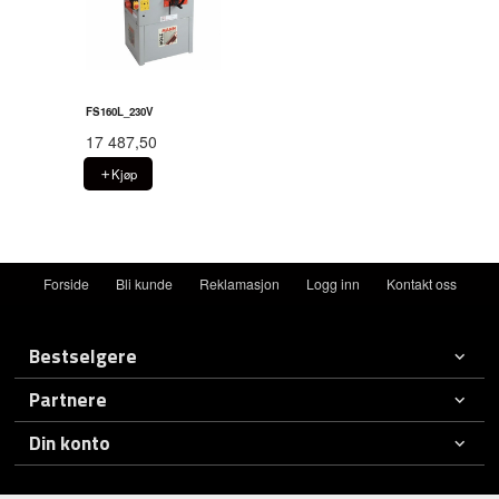
FS160L_230V
17 487,50
Kjøp
Forside
Bli kunde
Reklamasjon
Logg inn
Kontakt oss
Bestselgere
Partnere
Din konto