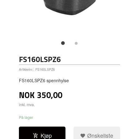
FS160LSPZ6
Artikkelnr.:
FS160LSPZ6
FS160LSPZ6 spennhylse
NOK
350,00
inkl. mva.
På lager
Kjøp
Ønskeliste