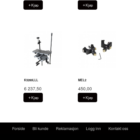
Kjøp
Kjøp
K5260LLL
MEL2
6 237,50
450,00
Kjøp
Kjøp
Forside
Bli kunde
Reklamasjon
Logg inn
Kontakt oss