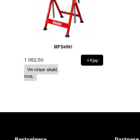
MFS4IN1
1 062,50
Kjøp
Vis priser ekskl.
mva.
Bestselgere
Partnere