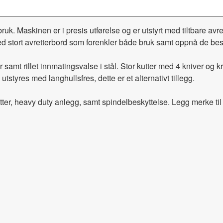
k. Maskinen er i presis utførelse og er utstyrt med tiltbare avre
 stort avretterbord som forenkler både bruk samt oppnå de best
samt rillet innmatingsvalse i stål. Stor kutter med 4 kniver og kra
yres med langhullsfres, dette er et alternativt tillegg.
tter, heavy duty anlegg, samt spindelbeskyttelse. Legg merke ti