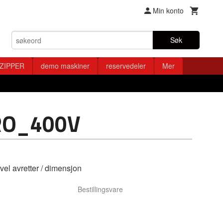
Min konto
Søk
ZIPPER
demo maskiner
reservedeler
Mer
RO_400V
 avretter / dimensjon
Bestillingsvare