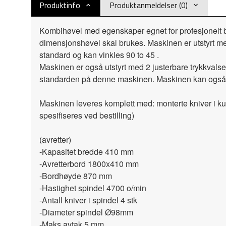
Produktinfo
Produktanmeldelser (0)
Kombihøvel med egenskaper egnet for profesjonelt bru
dimensjonshøvel skal brukes. Maskinen er utstyrt med
standard og kan vinkles 90 to 45 .
Maskinen er også utstyrt med 2 justerbare trykkvalser 
standarden på denne maskinen. Maskinen kan også utst
Maskinen leveres komplett med: monterte kniver i ku
spesifiseres ved bestilling)
(avretter)
-Kapasitet bredde 410 mm
-Avretterbord 1800x410 mm
-Bordhøyde 870 mm
-Hastighet spindel 4700 o/min
-Antall kniver i spindel 4 stk
-Diameter spindel Ø98mm
-Maks avtak 5 mm