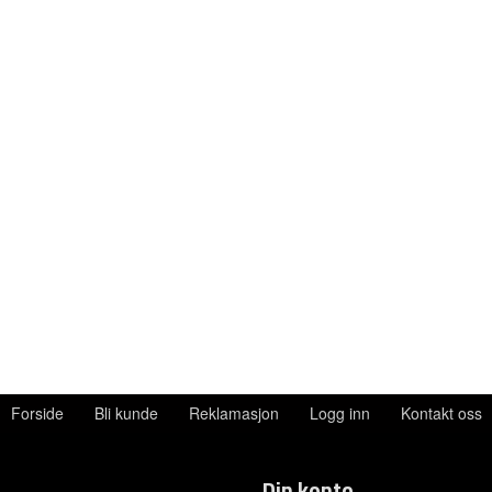
Forside
Bli kunde
Reklamasjon
Logg inn
Kontakt oss
Din konto