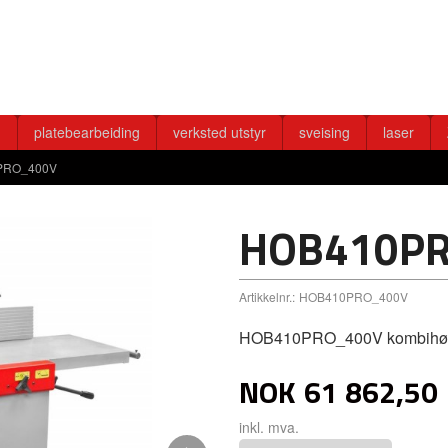
g
platebearbeiding
verksted utstyr
sveising
laser
PRO_400V
HOB410P
Artikkelnr.:
HOB410PRO_400V
HOB410PRO_400V kombihøvel
NOK
61 862,50
inkl. mva.