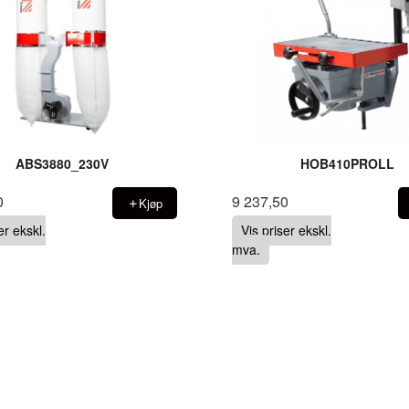
ABS3880_230V
HOB410PROLL
0
9 237,50
Kjøp
er ekskl.
Vis priser ekskl.
mva.