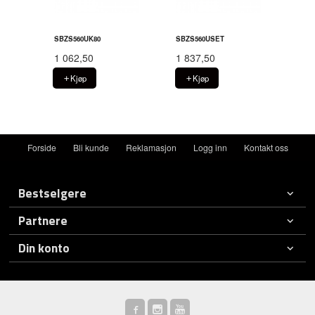
SBZS560UK80
SBZS560USET
1 062,50
1 837,50
Kjøp
Kjøp
Forside
Bli kunde
Reklamasjon
Logg inn
Kontakt oss
Bestselgere
Partnere
Din konto