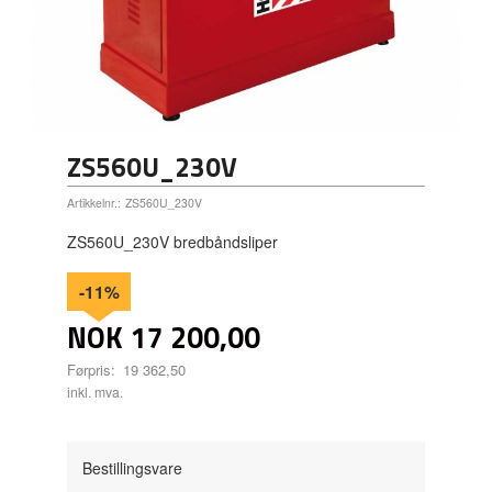
ZS560U_230V
Artikkelnr.:
ZS560U_230V
ZS560U_230V bredbåndsliper
-11%
NOK
17 200,00
Førpris:
19 362,50
Rabatt
inkl. mva.
Bestillingsvare