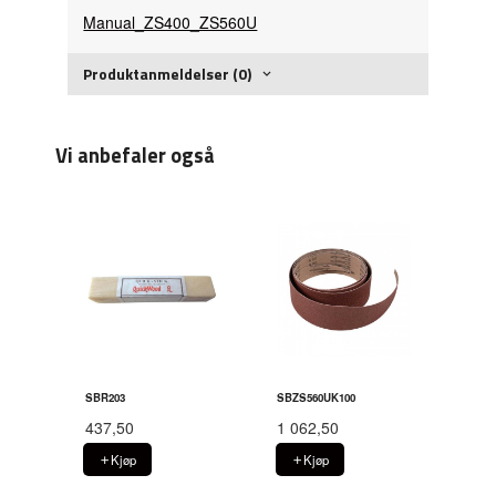
Manual_ZS400_ZS560U
Produktanmeldelser (0)
Vi anbefaler også
SBR203
SBZS560UK100
437,50
1 062,50
Kjøp
Kjøp