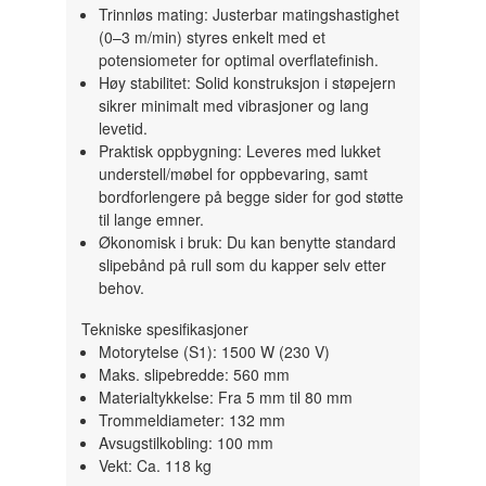
Trinnløs mating:
Justerbar matingshastighet
(0–3 m/min) styres enkelt med et
potensiometer for optimal overflatefinish.
Høy stabilitet:
Solid konstruksjon i støpejern
sikrer minimalt med vibrasjoner og lang
levetid.
Praktisk oppbygning:
Leveres med lukket
understell/møbel for oppbevaring, samt
bordforlengere på begge sider for god støtte
til lange emner.
Økonomisk i bruk:
Du kan benytte standard
slipebånd på rull som du kapper selv etter
behov.
Tekniske spesifikasjoner
Motorytelse (S1):
1500 W (230 V)
Maks. slipebredde:
560 mm
Materialtykkelse:
Fra 5 mm til 80 mm
Trommeldiameter:
132 mm
Avsugstilkobling:
100 mm
Vekt:
Ca. 118 kg