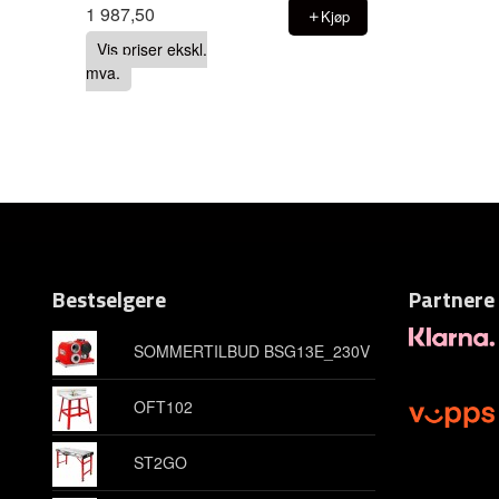
1 987,50
Kjøp
Vis priser ekskl.
mva.
Bestselgere
Partnere
SOMMERTILBUD BSG13E_230V
OFT102
ST2GO