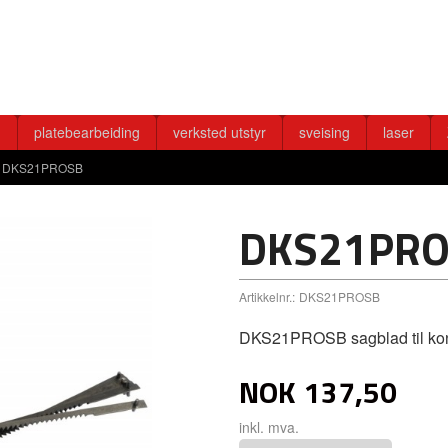
g
platebearbeiding
verksted utstyr
sveising
laser
DKS21PROSB
DKS21PR
Artikkelnr.:
DKS21PROSB
DKS21PROSB sagblad til kont
NOK
137,50
inkl. mva.