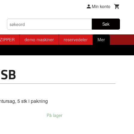
Min konto
Søk
ZIPPER
demo maskiner
reservedeler
Mer
OSB
ursag, 5 stk i pakning
På lager