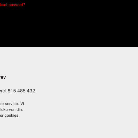
lemt passord?
rev
eret 815 485 432
re service. Vi
dlekurven din.
for cookies.