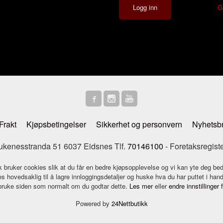
G
Frakt
Kjøpsbetingelser
Sikkerhet og personvern
Nyhetsb
enesstranda 51 6037 Eidsnes Tlf.
70146100
- Foretaksregist
k bruker cookies slik at du får en bedre kjøpsopplevelse og vi kan yte deg bed
s hovedsaklig til å lagre innloggingsdetaljer og huske hva du har puttet i han
 bruke siden som normalt om du godtar dette.
Les mer
eller
endre innstillinger 
Powered by
24Nettbutikk