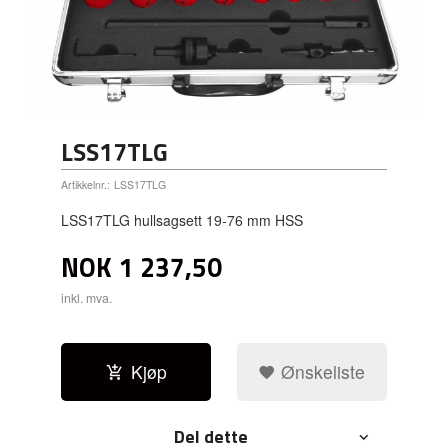
LSS17TLG
Artikkelnr.:
LSS17TLG
LSS17TLG hullsagsett 19-76 mm HSS
NOK
1 237,50
inkl. mva.
Kjøp
Ønskeliste
Del dette