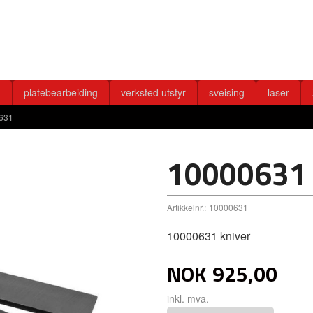
g
platebearbeiding
verksted utstyr
sveising
laser
631
10000631
Artikkelnr.:
10000631
10000631 kniver
NOK
925,00
inkl. mva.