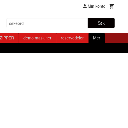
Min konto
Søk
ZIPPER
demo maskiner
reservedeler
Mer