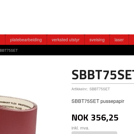
g
platebearbeiding
verksted utstyr
sveising
laser
BBT75SET
SBBT75SE
Artikkelnr.:
SBBT75SET
SBBT75SET pussepapir
NOK
356,25
inkl. mva.