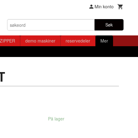
Min konto
Søk
ZIPPER
demo maskiner
reservedeler
Mer
T
På lager