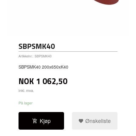
SBPSMK40
Artikkelnr.:
SBPSMK40
SBPSMK40 200x650xK40
NOK
1 062,50
inkl. mva.
På lager
Kjøp
Ønskeliste