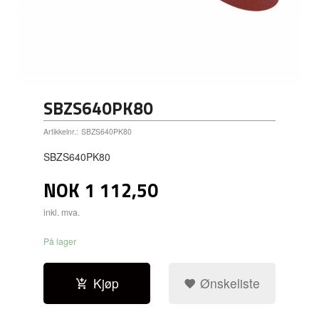
SBZS640PK80
Artikkelnr.:
SBZS640PK80
SBZS640PK80
NOK
1 112,50
inkl. mva.
På lager
Kjøp
Ønskeliste