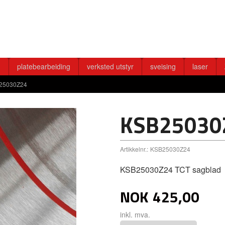
g
platebearbeiding
verksted utstyr
sveising
laser
25030Z24
KSB25030
Artikkelnr.:
KSB25030Z24
KSB25030Z24 TCT sagblad
NOK
425,00
inkl. mva.