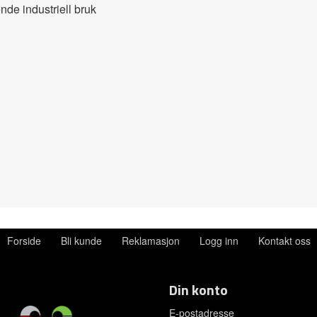
ende industriell bruk
Forside
Bli kunde
Reklamasjon
Logg inn
Kontakt oss
Din konto
E-postadresse