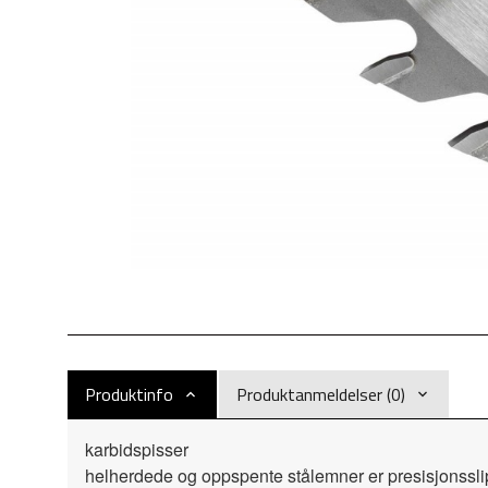
Produktinfo
Produktanmeldelser (0)
karbidspisser
helherdede og oppspente stålemner er presisjonsslip