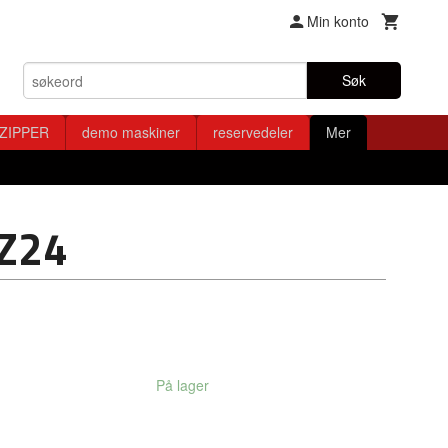
Min konto
Søk
ZIPPER
demo maskiner
reservedeler
Mer
Z24
På lager