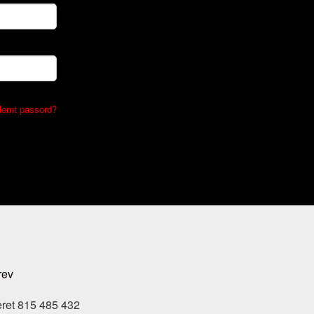
lemt passord?
rev
eret 815 485 432