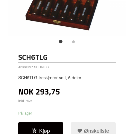
SCH6TLG
Artikkelnr.:
SCH6TLG
SCH6TLG treskjærer sett, 6 deler
NOK
293,75
inkl. mva.
På lager
Kjøp
Ønskeliste