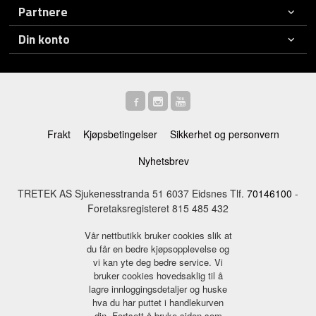
Partnere
Din konto
Frakt
Kjøpsbetingelser
Sikkerhet og personvern
Nyhetsbrev
TRETEK AS Sjukenesstranda 51 6037 Eidsnes Tlf.
70146100
-
Foretaksregisteret 815 485 432
Vår nettbutikk bruker cookies slik at
du får en bedre kjøpsopplevelse og
vi kan yte deg bedre service. Vi
bruker cookies hovedsaklig til å
lagre innloggingsdetaljer og huske
hva du har puttet i handlekurven
din. Fortsett å bruke siden som