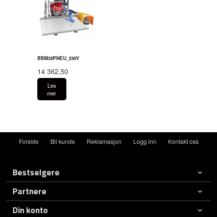
BBM35PNEU_230V
14 362,50
Les
mer
Forside
Bli kunde
Reklamasjon
Logg inn
Kontakt oss
Bestselgere
Partnere
Din konto