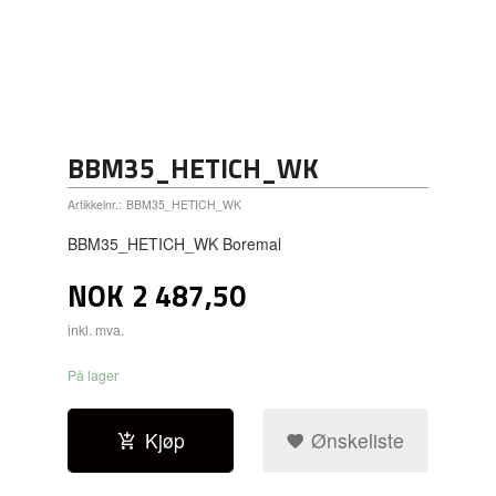
BBM35_HETICH_WK
Artikkelnr.:
BBM35_HETICH_WK
BBM35_HETICH_WK Boremal
NOK
2 487,50
inkl. mva.
På lager
Kjøp
Ønskeliste