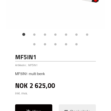
MF5IN1
Artikkelnr.:
MF5IN1
MF5IN1 multi benk
NOK
2 625,00
inkl. mva.