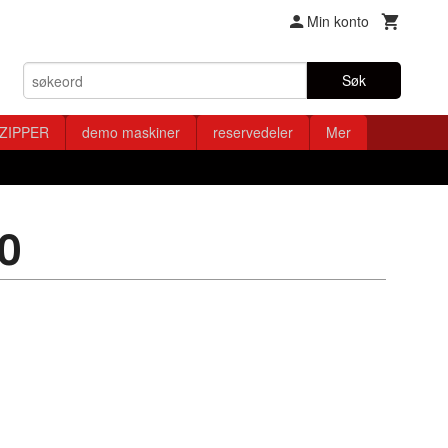
Min konto
Søk
ZIPPER
demo maskiner
reservedeler
Mer
0