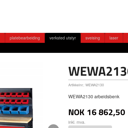
g
platebearbeiding
verksted utstyr
sveising
laser
WEWA213
Artikkelnr.:
WEWA2130
WEWA2130 arbeidsbenk
NOK
16 862,50
inkl. mva.