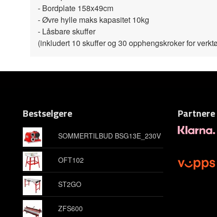
- Bordplate 158x49cm
- Øvre hylle maks kapasitet 10kg
- Låsbare skuffer
(inkludert 10 skuffer og 30 opphengskroker for verkt
Bestselgere
Partnere
SOMMERTILBUD BSG13E_230V
OFT102
ST2GO
ZFS600