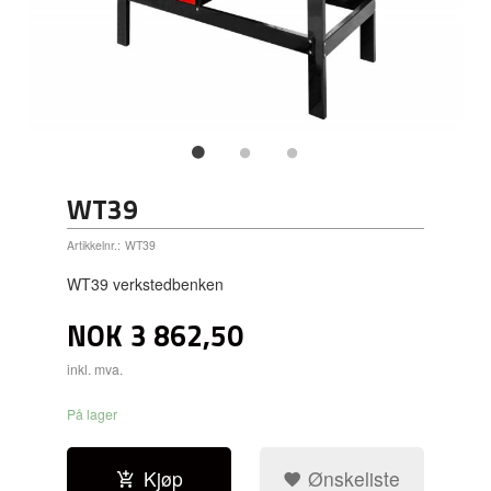
WT39
Artikkelnr.:
WT39
WT39 verkstedbenken
NOK
3 862,50
inkl. mva.
På lager
Kjøp
Ønskeliste