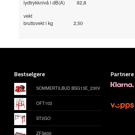
lydtrykknivå i dB(A) 82,8
vekt
bruttovekt i kg 2,50
Bestselgere
Partnere
SOMMERTILBUD BSG13E_230V
OFT102
ST2GO
ZFS600