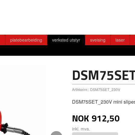
g
platebearbeiding
verksted utstyr
sveising
laser
DSM75SE
Artikkelnr.:
DSM75SET_230V
DSM75SET_230V mini slipes
NOK
912,50
inkl. mva.