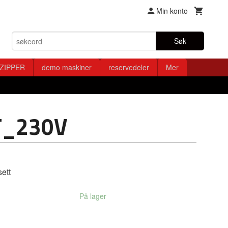
Min konto
Søk
ZIPPER
demo maskiner
reservedeler
Mer
T_230V
ett
På lager