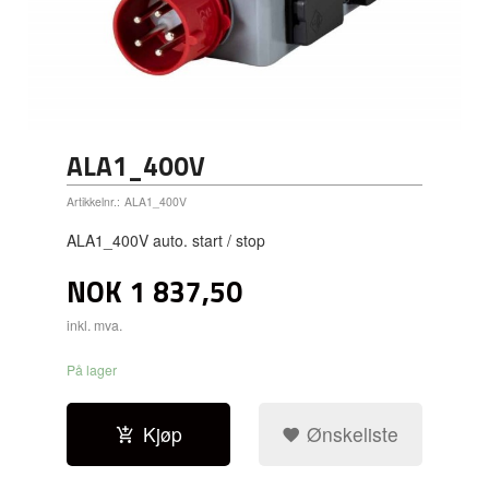
ALA1_400V
Artikkelnr.:
ALA1_400V
ALA1_400V auto. start / stop
NOK
1 837,50
inkl. mva.
På lager
Kjøp
Ønskeliste