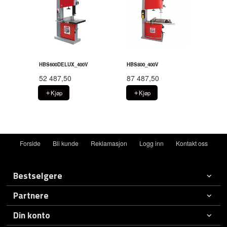
HBS600DELUX_400V
HBS800_400V
52 487,50
87 487,50
Kjøp
Kjøp
Forside
Bli kunde
Reklamasjon
Logg inn
Kontakt oss
Bestselgere
Partnere
Din konto