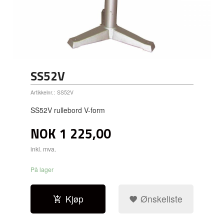
SS52V
Artikkelnr.:
SS52V
SS52V rullebord V-form
NOK
1 225,00
inkl. mva.
På lager
Kjøp
Ønskeliste