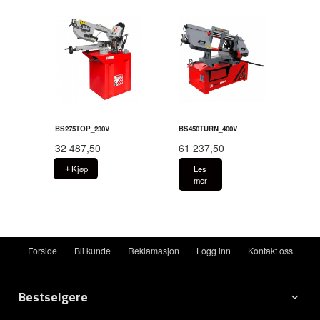
BS275TOP_230V
BS450TURN_400V
32 487,50
61 237,50
Kjøp
Les
mer
Forside
Bli kunde
Reklamasjon
Logg inn
Kontakt oss
Bestselgere