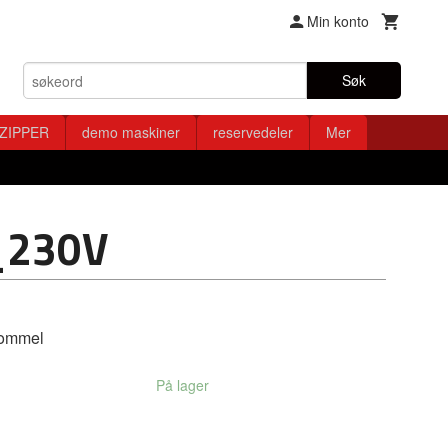
Min konto
Søk
ZIPPER
demo maskiner
reservedeler
Mer
_230V
rommel
På lager