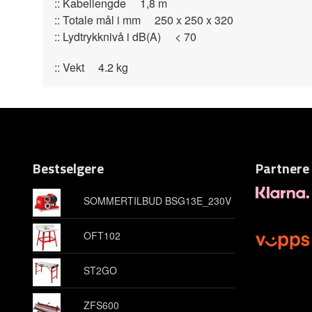
:: Kabellengde 1,8 m
:: Totale mål i mm 250 x 250 x 320
:: Lydtrykknivå i dB(A) < 70
:: Vekt 4.2 kg
Bestselgere
Partnere
SOMMERTILBUD BSG13E_230V
OFT102
ST2GO
ZFS600