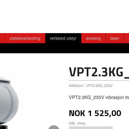
g
platebearbeiding
verksted utstyr
sveising
laser
VPT2.3KG
Artikkelnr.:
VPT2.3KG_230V
VPT2.3KG_230V vibrasjon t
NOK
1 525,00
inkl. mva.