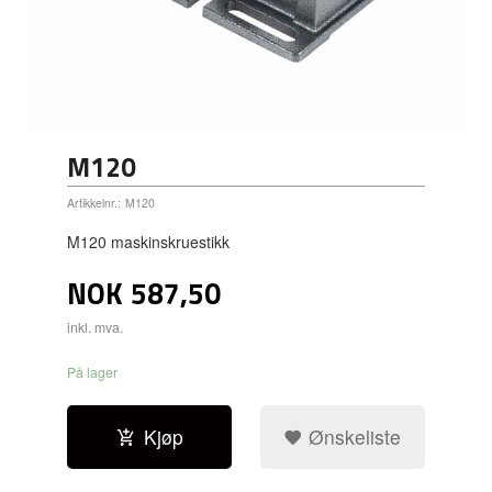
M120
Artikkelnr.:
M120
M120 maskinskruestikk
NOK
587,50
inkl. mva.
På lager
Kjøp
Ønskeliste