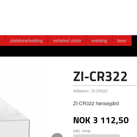
g
platebearbeiding
verksted utstyr
sveising
laser
ZI-CR322
Artikkelnr.:
ZI-CR322
ZI-CR322 hønsegård
NOK
3 112,50
inkl. mva.