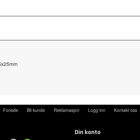
 45x25mm
Forside
Bli kunde
Reklamasjon
Logg inn
Kontakt oss
Din konto