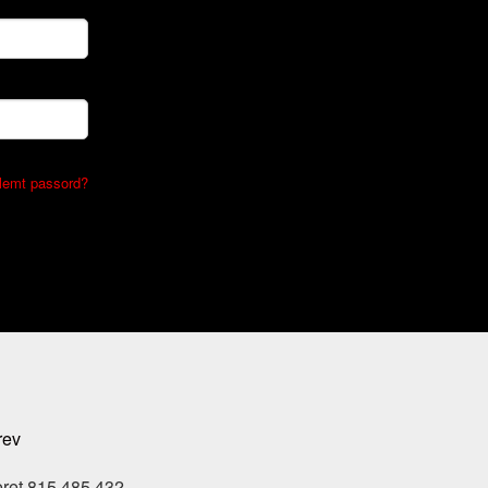
lemt passord?
rev
eret 815 485 432