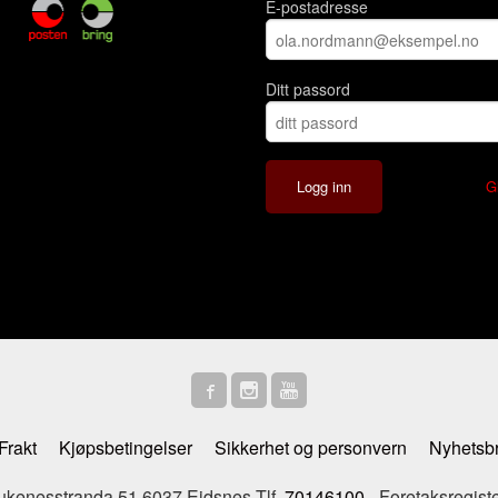
E-postadresse
Ditt passord
G
Frakt
Kjøpsbetingelser
Sikkerhet og personvern
Nyhetsb
enesstranda 51 6037 Eidsnes Tlf.
70146100
- Foretaksregist