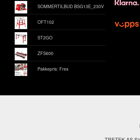
SOMMERTILBUD BSG13E_230V
OFT102
ST2GO
ZFS600
Pakkepris: Fres
TRETEK AS Sjuk