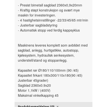
- Presist bimetall sagblad 2360x0,9x20mm
- Kraftig støpt konstruksjon og svært mye
maskin for investeringen.
- 4 hastighetsinnstillinger -22/33/45/65 mtr/min
- Justerbar sagbladstyring
- Automatisk stopp ved ferdig kappsyklus
Maskinens leveres komplett som avbildet med
sagblad, anlegg, hurtigstikke, autostopp,
kjølesystem, hydraulisk senkesystem,
understell/stand og stoppanlegg.
Kapasitet rør Ø180/110/100mm (90 /45)
Kapasitet firkant 180x300/110x180(90 /45)
Justerbar 45grader)
Sagblad 2360x0.9x20
Motor 1,1kW / (400V)
Maksimal vinkelkapping 45
Produktanmeldelser (0)