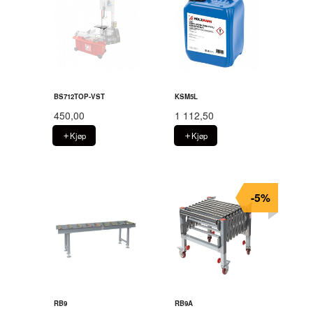
BS712TOP-VST
KSM5L
450,00
1 112,50
Kjøp
Kjøp
-5%
RB9
RB9A