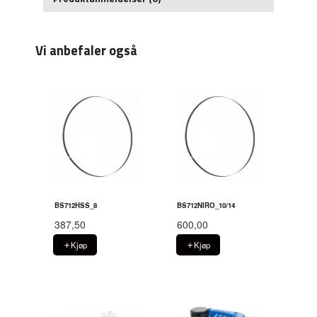
Vi anbefaler også
BS712HSS_8
BS712NIRO_10/14
387,50
600,00
Kjøp
Kjøp