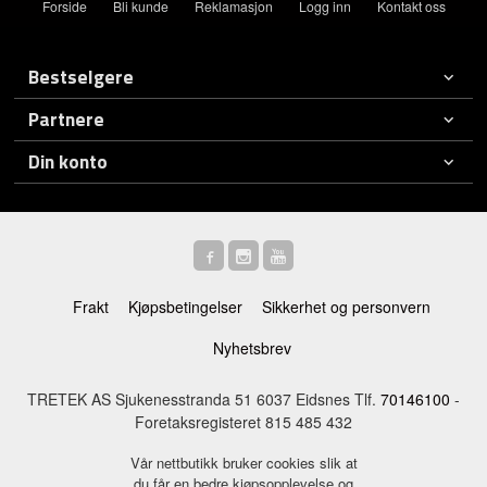
Forside
Bli kunde
Reklamasjon
Logg inn
Kontakt oss
Bestselgere
Partnere
Din konto
Frakt
Kjøpsbetingelser
Sikkerhet og personvern
Nyhetsbrev
TRETEK AS Sjukenesstranda 51 6037 Eidsnes Tlf.
70146100
-
Foretaksregisteret 815 485 432
Vår nettbutikk bruker cookies slik at
du får en bedre kjøpsopplevelse og