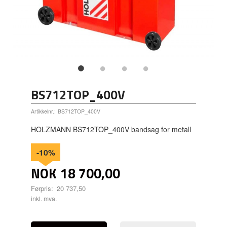
BS712TOP_400V
Artikkelnr.:
BS712TOP_400V
HOLZMANN BS712TOP_400V bandsag for metall
-10%
NOK
18 700,00
Førpris:
20 737,50
Rabatt
inkl. mva.